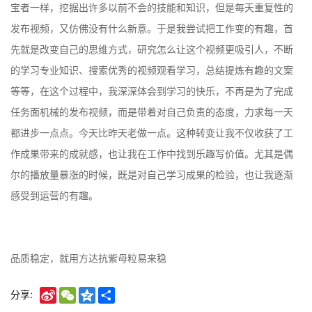
宝者一样，挖据出许多以前不会的技能和知识，但是每天重复性的
发布视频，又仿佛没有什么新意。于是我尝试把工作变的有趣，首
先就是改变自己的思维方式，研究怎么让这个视频更吸引人，不断
的学习专业知识、搜索优秀的视频观看学习，总结提炼有趣的文案
等等，在这个过程中，我深深体会到学习的快乐，不再是为了完成
任务面机械的发布视频，而是带着对自己负责的态度，力求每一天
都进步一点点。今天比昨天老做一点。这种转变让我不仅收获了工
作成果带来的成就感，也让我在工作中找到乐趣写价值。尤其是偶
尔的播放量暴涨的时候，既是对自己学习成果的检验，也让我逐渐
感受到运营的有趣。
品质稳定，就用方达抗紫母粒
易来稳
Sina
WeChat
Qzone
Share
分享:
Weibo